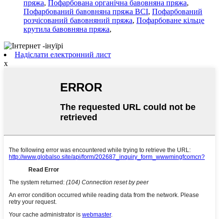
пряжа
,
Пофарбована органічна бавовняна пряжа
,
Пофарбований бавовняна пряжа BCI
,
Пофарбований
розчісований бавовняний пряжа
,
Пофарбоване кільце
крутила бавовняна пряжа
,
Надіслати електронний лист
x