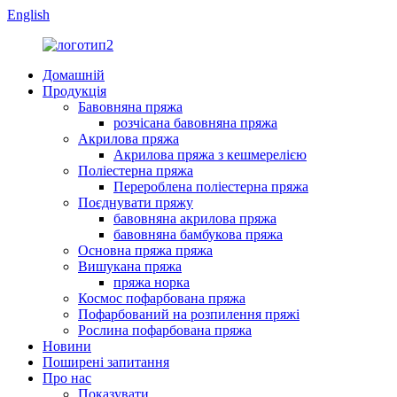
English
Домашній
Продукція
Бавовняна пряжа
розчісана бавовняна пряжа
Акрилова пряжа
Акрилова пряжа з кешмерелією
Поліестерна пряжа
Перероблена поліестерна пряжа
Поєднувати пряжу
бавовняна акрилова пряжа
бавовняна бамбукова пряжа
Основна пряжа пряжа
Вишукана пряжа
пряжа норка
Космос пофарбована пряжа
Пофарбований на розпилення пряжі
Рослина пофарбована пряжа
Новини
Поширені запитання
Про нас
Показувати