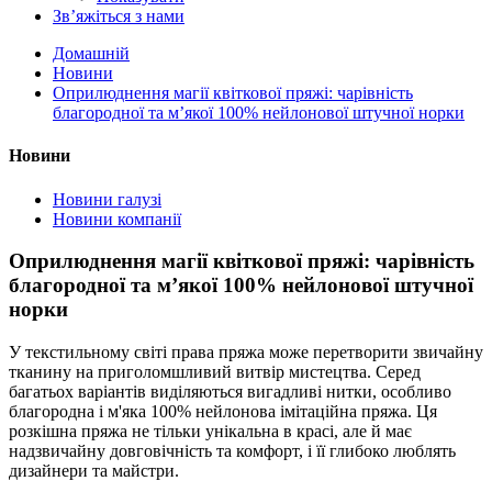
Зв’яжіться з нами
Домашній
Новини
Оприлюднення магії квіткової пряжі: чарівність
благородної та м’якої 100% нейлонової штучної норки
Новини
Новини галузі
Новини компанії
Оприлюднення магії квіткової пряжі: чарівність
благородної та м’якої 100% нейлонової штучної
норки
У текстильному світі права пряжа може перетворити звичайну
тканину на приголомшливий витвір мистецтва. Серед
багатьох варіантів виділяються вигадливі нитки, особливо
благородна і м'яка 100% нейлонова імітаційна пряжа. Ця
розкішна пряжа не тільки унікальна в красі, але й має
надзвичайну довговічність та комфорт, і її глибоко люблять
дизайнери та майстри.