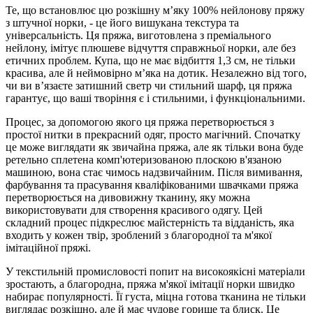
Те, що встановлює цю розкішну м’яку 100% нейлонову пряжу
з штучної норки, - це його вишукана текстура та
універсальність. Ця пряжа, виготовлена ​​з преміального
нейлону, імітує плюшеве відчуття справжньої норки, але без
етичних проблем. Купа, що не має відбиття 1,3 см, не тільки
красива, але й неймовірно м’яка на дотик. Незалежно від того,
чи ви в’язаєте затишний светр чи стильний шарф, ця пряжа
гарантує, що ваші творіння є і стильними, і функціональними.
Процес, за допомогою якого ця пряжа перетворюється з
простої нитки в прекрасний одяг, просто магічний. Спочатку
це може виглядати як звичайна пряжа, але як тільки вона буде
ретельно сплетена комп'ютеризованою плоскою в'язаною
машиною, вона стає чимось надзвичайним. Після вимивання,
фарбування та прасування кваліфікованими швачками пряжа
перетворюється на дивовижну тканину, яку можна
використовувати для створення красивого одягу. Цей
складний процес підкреслює майстерність та відданість, яка
входить у кожен твір, зроблений з благородної та м'якої
імітаційної пряжі.
У текстильній промисловості попит на високоякісні матеріали
зростають, а благородна, пряжа м'якої імітації норки швидко
набирає популярності. Її густа, міцна готова тканина не тільки
виглядає розкішно, але й має чудове горище та блиск. Це