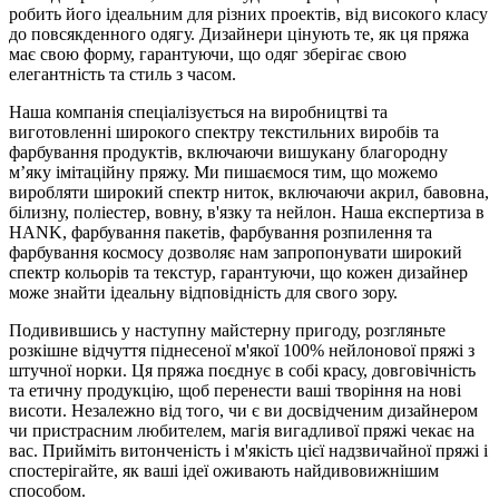
робить його ідеальним для різних проектів, від високого класу
до повсякденного одягу. Дизайнери цінують те, як ця пряжа
має свою форму, гарантуючи, що одяг зберігає свою
елегантність та стиль з часом.
Наша компанія спеціалізується на виробництві та
виготовленні широкого спектру текстильних виробів та
фарбування продуктів, включаючи вишукану благородну
м’яку імітаційну пряжу. Ми пишаємося тим, що можемо
виробляти широкий спектр ниток, включаючи акрил, бавовна,
білизну, поліестер, вовну, в'язку та нейлон. Наша експертиза в
HANK, фарбування пакетів, фарбування розпилення та
фарбування космосу дозволяє нам запропонувати широкий
спектр кольорів та текстур, гарантуючи, що кожен дизайнер
може знайти ідеальну відповідність для свого зору.
Подивившись у наступну майстерну пригоду, розгляньте
розкішне відчуття піднесеної м'якої 100% нейлонової пряжі з
штучної норки. Ця пряжа поєднує в собі красу, довговічність
та етичну продукцію, щоб перенести ваші творіння на нові
висоти. Незалежно від того, чи є ви досвідченим дизайнером
чи пристрасним любителем, магія вигадливої ​​пряжі чекає на
вас. Прийміть витонченість і м'якість цієї надзвичайної пряжі і
спостерігайте, як ваші ідеї оживають найдивовижнішим
способом.