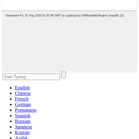
English
Chinese
French
German
Portuguese
Spanish
Russian
Japanese
Korean
Arabic